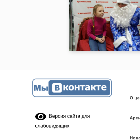
О це
Версия сайта для
Аре
слабовидящих
Нов